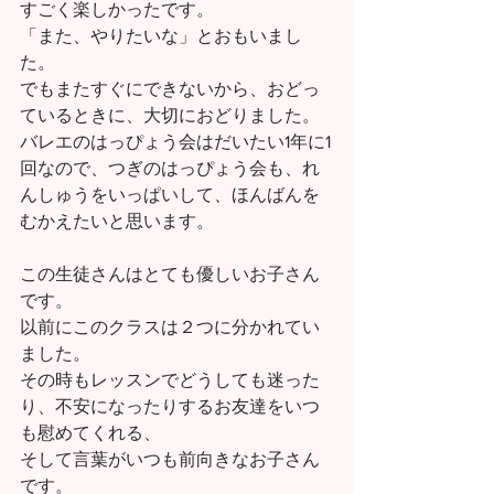
すごく楽しかったです。
「また、やりたいな」とおもいまし
た。
でもまたすぐにできないから、おどっ
ているときに、大切におどりました。
バレエのはっぴょう会はだいたい1年に1
回なので、つぎのはっぴょう会も、れ
んしゅうをいっぱいして、ほんばんを
むかえたいと思います。
この生徒さんはとても優しいお子さん
です。
以前にこのクラスは２つに分かれてい
ました。
その時もレッスンでどうしても迷った
り、不安になったりするお友達をいつ
も慰めてくれる、
そして言葉がいつも前向きなお子さん
です。