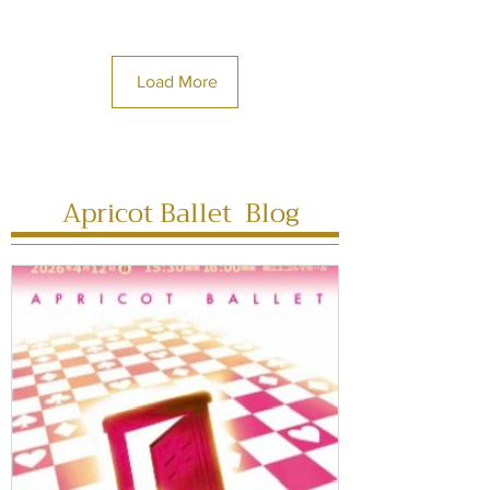
Load More
Apricot Ballet
Blog