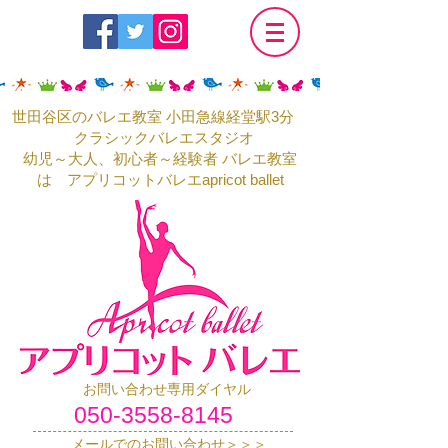
世田谷区のバレエ教室 小田急線経堂駅3分
クラシックバレエスタジオ
幼児～大人、初心者～経験者 バレエ教室
は アプリコットバレエapricot ballet
​お問い合わせ専用ダイヤル
050-3558-8145
​メールでのお問い合わせ＞＞＞