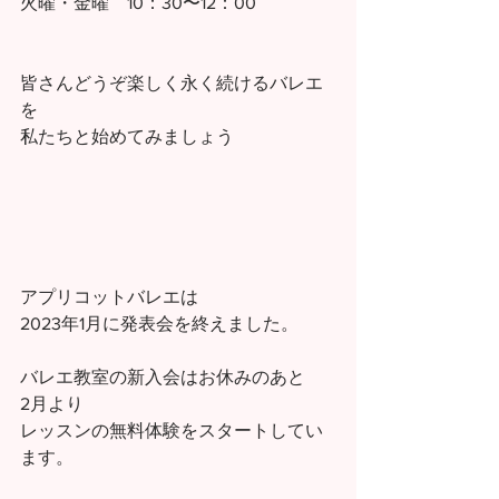
火曜・金曜　10：30〜12：00
皆さんどうぞ楽しく永く続けるバレエ
を
私たちと始めてみましょう
アプリコットバレエは
2023年1月に発表会を終えました。
バレエ教室の新入会はお休みのあと
2月より
レッスンの無料体験をスタートしてい
ます。