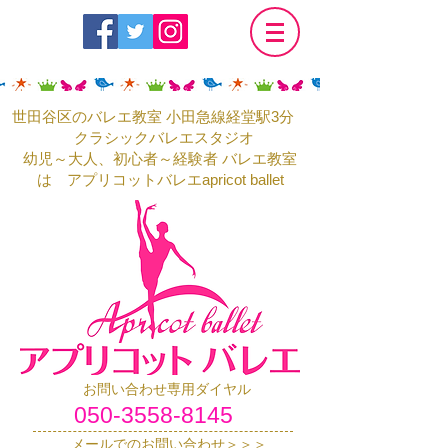
世田谷区のバレエ教室 小田急線経堂駅3分
クラシックバレエスタジオ
幼児～大人、初心者～経験者 バレエ教室
は アプリコットバレエapricot ballet
​お問い合わせ専用ダイヤル
050-3558-8145
​メールでのお問い合わせ＞＞＞