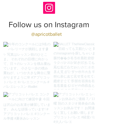
Follow us on Instagram
@apricotballet
子供バレエ|NBA所沢コン
大人バレエ|気
クール入賞✨
朝時間