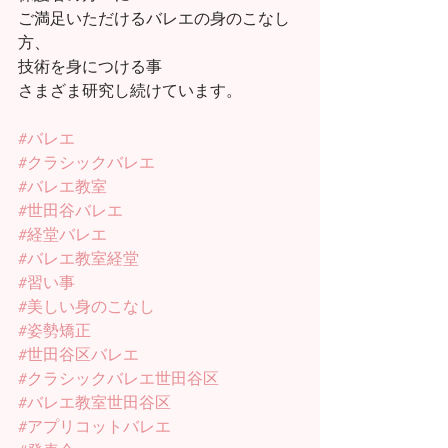
ご満足いただけるバレエの身のこなし
方、
技術を身につける事　
さまざま研究し続けています。
#バレエ
#クラシックバレエ
#バレエ教室
#世田谷バレエ
#経堂バレエ
#バレエ教室経堂
#習い事
#美しい身のこなし
#姿勢矯正
#世田谷区バレエ
#クラシックバレエ世田谷区
#バレエ教室世田谷区
#アプリコットバレエ