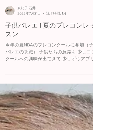
真紀子 石井
2022年7月21日
読了時間: 1分
子供バレエ | 夏のプレコンレッ
スン
今年の夏NBAのプレコンクールに参加（子供
バレエの挑戦） 子供たちの意識も 少しコン
クールへの興味が出てきて 少しずつアプリ
コットバレエの雰囲気も バレエを続けなが
ら コンクールにも挑戦してみたい と意欲が
出てきた所です 夏休みに入って 様々な塾、
イベントありつつ...