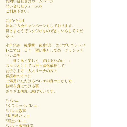
お問い合わせはホームページ
問い合わせフォームを
ご利用下さい。
2月から4月
新規ご入会キャンペーンもしております。
皆さまどうぞスタジオをのぞきにいらしてくだ
さい。
小田急線 経堂駅 徒歩3分 のアプリコットバ
レエでは 日々 習い事としての クラシック
バレエを
「 細く永く楽しく 続けるために 」
スタジオとしても日々進化成長して
お子さま方 大人リーナの方々
保護者の方々に
ご満足いただけるバレエの身のこなし方、
技術を身につける事
さまざま研究し続けています。
#バレエ
#クラシックバレエ
#バレエ教室
#世田谷バレエ
#経堂バレエ
#バレエ教室経堂