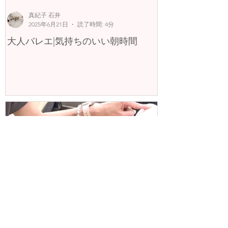
真紀子 石井
2025年6月21日
読了時間: 4分
大人バレエ|気持ちのいい朝時間