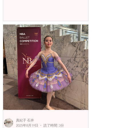
真紀子 石井
2025年8月19日
読了時間: 3分