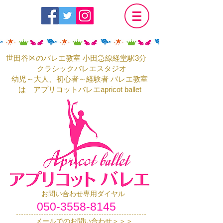
世田谷区のバレエ教室 小田急線経堂駅3分
クラシックバレエスタジオ
幼児～大人、初心者～経験者 バレエ教室
は アプリコットバレエapricot ballet
​お問い合わせ専用ダイヤル
050-3558-8145
​メールでのお問い合わせ＞＞＞