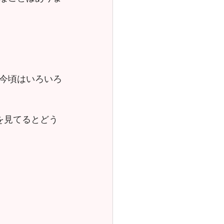
…今頃はいろいろ
を見てるとどう