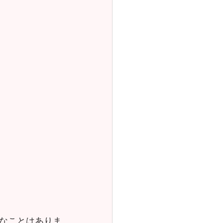
なことはありま