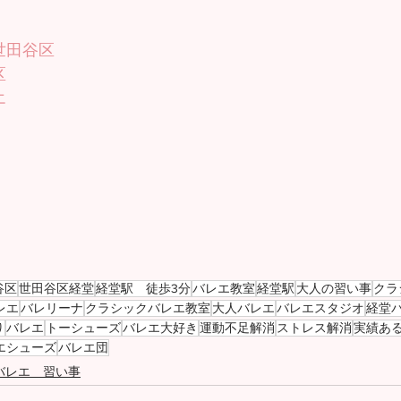
世田谷区
区
エ
谷区
世田谷区経堂
経堂駅 徒歩3分
バレエ教室
経堂駅
大人の習い事
クラ
レエ
バレリーナ
クラシックバレエ教室
大人バレエ
バレエスタジオ
経堂
り
バレエ
トーシューズ
バレエ大好き
運動不足解消
ストレス解消
実績あ
エシューズ
バレエ団
バレエ 習い事