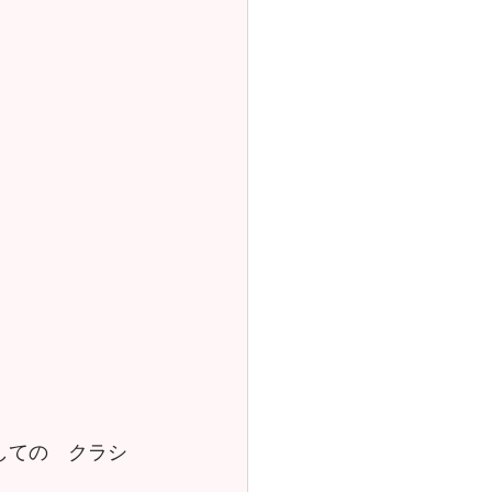
しての　クラシ