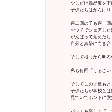
少しだけ難易度を下
子供たちはがんばり
週二回の子も週一回
おウチでシェアした
がんばって覚えたし
自分と真摯に向き合
そして根っから明る
私も何回「うるさい
そしてこの子達もと
子供たちが学校とは
見ていてホントに微
バレエも楽しくて、