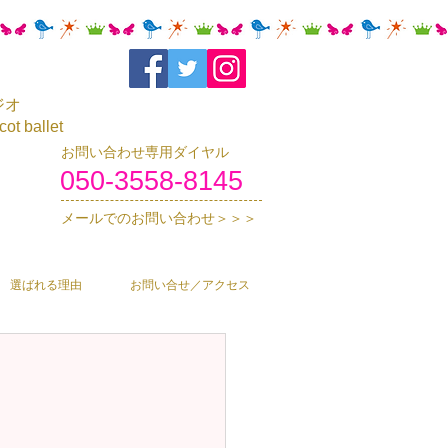
ジオ
allet
​お問い合わせ専用ダイヤル
050-3558-8145
​メールでのお問い合わせ＞＞＞
選ばれる理由
お問い合せ／アクセス