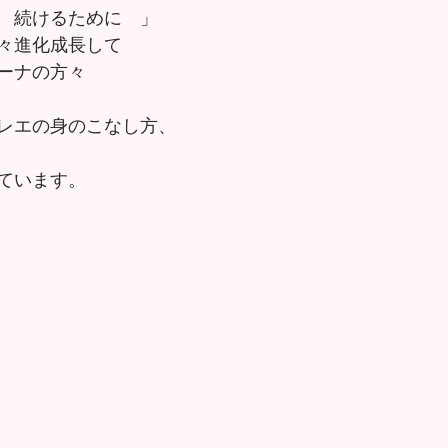
　続けるために　」
々進化成長して　
ーナの方々　
レエの身のこなし方、
　
ています。