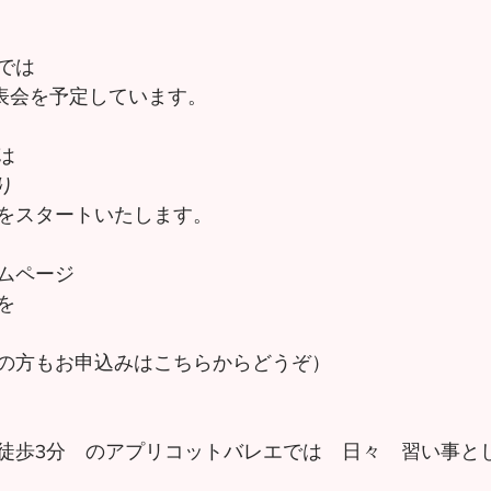
では
発表会を予定しています。
は
り
をスタートいたします。
ムページ
を
の方もお申込みはこちらからどうぞ）
徒歩3分　のアプリコットバレエでは　日々　習い事と