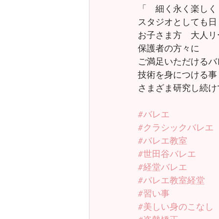
「　細く永く楽しく
スタジオとしても日
お子さま方　大人リ
保護者の方々に
ご満足いただけるバ
技術を身につける事
さまざま研究し続け
#バレエ
#クラシックバレエ
#バレエ教室
#世田谷バレエ
#経堂バレエ
#バレエ教室経堂
#習い事
#美しい身のこなし