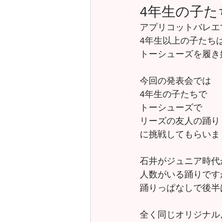
4年生の子
アプリコットバレエ
4年生以上の子たち
トーシューズを履き
今回の発表会では
4年生の子たちで
トーシューズで
リーズの友人の踊り
に挑戦してもらいま
石井がジュニア時代
人数がいる踊りです
踊りっぱなしで後半
全く同じオリジナル