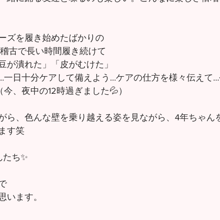
ーズを履き始めたばかりの
台稽古で長い時間履き続けて
豆が潰れた」「皮がむけた」
…一日十分ケアして備えよう…ケアの仕方を様々伝えて
今、夜中の12時過ぎました💦）
がら、色んな壁を乗り越える姿を見ながら、4年ちゃん
ます笑
んたち✨
で
思います。