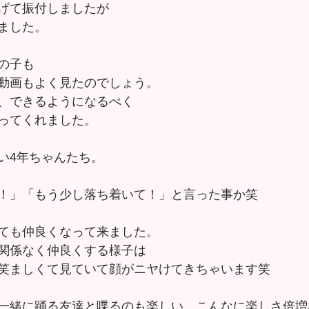
げて振付しましたが
ました。
の子も
動画もよく見たのでしょう。
、できるようになるべく
ってくれました。
い4年ちゃんたち。
！」「もう少し落ち着いて！」と言った事か笑
ても仲良くなって来ました。
関係なく仲良くする様子は
笑ましくて見ていて顔がニヤけてきちゃいます笑
一緒に踊る友達と喋るのも楽しい。こんなに楽しさ倍増