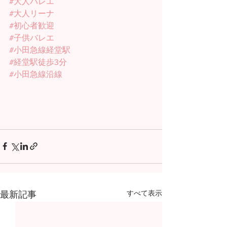
#大人バレエ
#大人リーナ
#初心者歓迎
#子供バレエ
#小田急線経堂駅
#経堂駅徒歩3分
#小田急線沿線
すべて表示
最新記事