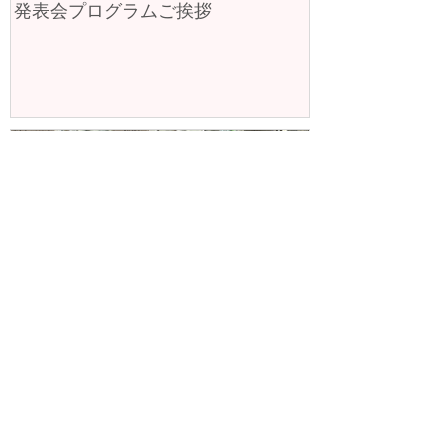
発表会プログラムご挨拶