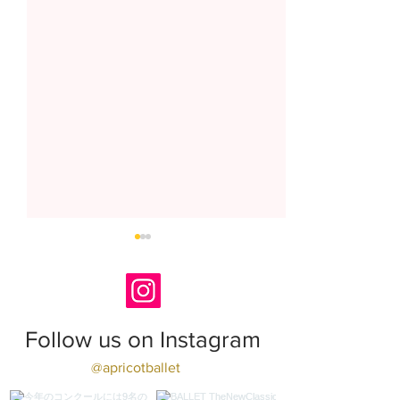
Follow us on Instagram
@apricotballet
子供バレエ|NBA所沢コン
大人バレエ|気