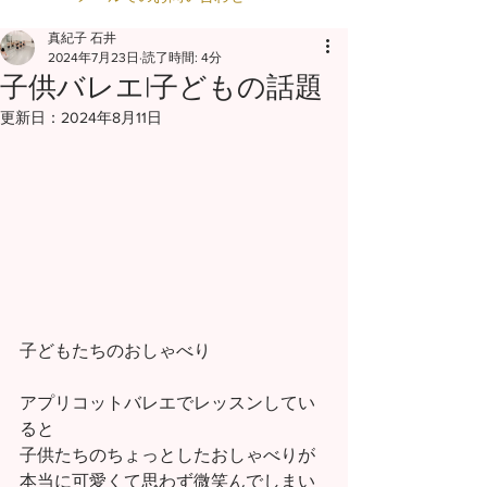
真紀子 石井
2024年7月23日
読了時間: 4分
子供バレエ|子どもの話題
更新日：
2024年8月11日
子どもたちのおしゃべり
アプリコットバレエでレッスンしてい
ると
子供たちのちょっとしたおしゃべりが
本当に可愛くて思わず微笑んでしまい